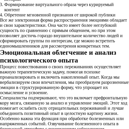
Формирование виртуального образа через курируемый
контент
Обретение мгновенной признания от широкой публики
Все же электронная форма распространения эмоциями обладает
и свои характеристики. Она часто имеет более неглубокий
сущность по сравнению с прямым общением, но при этом
позволяет достичь гораздо внушительное количество людей и
сформировать группы по интересам, где можно встретить
единомышленников для рассмотрения конкретных тем.
Эмоциональная облегчение и анализ
психологического опыта
Процесс повествования о своих переживаниях осуществляет
важную терапевтическую задачу, помогая психике
проанализировать и включить накопленный опыт. Когда мы
вербализируем свои впечатления, мы преобразуем разрозненные
эмоции в структурированную форму, что упрощает их
осмысление и усвоение.
Специалисты подчеркивают, что это включает префронтальную
кору мозга, связанную за анализ и управление эмоций. Этот ход
помогает ослабить силу отрицательных переживаний и лучше
объединить позитивный опыт в целостную картину жизни.
Особенно важна эта функция при обработке болезненных или
напряженных событий. Озвучивание болезненного опыта в
безопасной атмосфере с понимающим собеседником