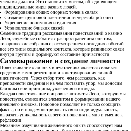
членами диалога. Это становится мостом, объединяющим
индивидуальные миры разных людей.
Формирование общих опорных точек в связях
Создание групповой идентичности через общий опыт
Укрепление понимания и единения
Установление близких связей
Семейные традиции рассказывания повествований о казино
Леон, служебные события с распространением опытом,
товарищеские собрания с рассмотрением последних событий
все это типы социального контакта, которые развивают связи
внутри группы и формируют состояние причастности.
Самовыражение и создание личности
Повествование о личных впечатлениях является сильным
средством самопрезентации и конструирования личной
идентичности. Через отбор того, чем рассказать, как
преподнести сведения и на чем поставить упор, мы доносим
близким свои принципы, увлечения и взгляды.
Каждая повествование о игровые автоматы Леон, которую мы
повествуем, становится элементом в формировании нашего
внешнего имиджа. Подобное позволяет не только сообщить
факты, но и продемонстрировать свою индивидуальность,
выразить уникальность своего отношения на мир и умение к
рефлексии.
Механизм озвучивания жизненного опыта способствует нам
лучше понять свою сущность. Когда мы выражаем свои эмоции