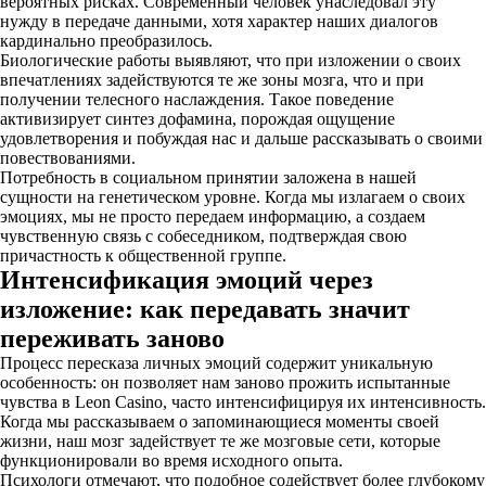
вероятных рисках. Современный человек унаследовал эту
нужду в передаче данными, хотя характер наших диалогов
кардинально преобразилось.
Биологические работы выявляют, что при изложении о своих
впечатлениях задействуются те же зоны мозга, что и при
получении телесного наслаждения. Такое поведение
активизирует синтез дофамина, порождая ощущение
удовлетворения и побуждая нас и дальше рассказывать о своими
повествованиями.
Потребность в социальном принятии заложена в нашей
сущности на генетическом уровне. Когда мы излагаем о своих
эмоциях, мы не просто передаем информацию, а создаем
чувственную связь с собеседником, подтверждая свою
причастность к общественной группе.
Интенсификация эмоций через
изложение: как передавать значит
переживать заново
Процесс пересказа личных эмоций содержит уникальную
особенность: он позволяет нам заново прожить испытанные
чувства в Leon Casino, часто интенсифицируя их интенсивность.
Когда мы рассказываем о запоминающиеся моменты своей
жизни, наш мозг задействует те же мозговые сети, которые
функционировали во время исходного опыта.
Психологи отмечают, что подобное содействует более глубокому